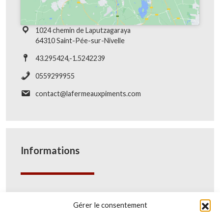
1024 chemin de Laputzagaraya
64310 Saint-Pée-sur-Nivelle
43.295424,-1.5242239
0559299955
contact@lafermeauxpiments.com
Informations
Nos produits
Gérer le consentement
La Ferme Aux Piments
Contact