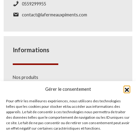
0559299955
contact@lafermeauxpiments.com
Informations
Nos produits
La Ferme Aux Piments
Gérer le consentement
Contact
Conditions Générales de Vente
Pour offrir les meilleures expériences, nous utilisons des technologies
Mentions légales
telles que les cookies pour stocker et/ou accéder aux informations des
Plan du site
appareils. Le fait de consentir à ces technologies nous permettra de traiter
Politique de cookies (UE)
des données telles que le comportement de navigation ou les ID uniques sur
ce site. Le fait de ne pas consentir ou de retirer son consentement peut avoir
un effet négatif sur certaines caractéristiques et fonctions.